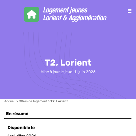
≡
Logement jeunes Lor
T2, Lorient
Mise à jour le
jeudi 11 juin 2026
Accueil
>
Offres de logement
>
T2, Lorient
En résumé
Disponible le