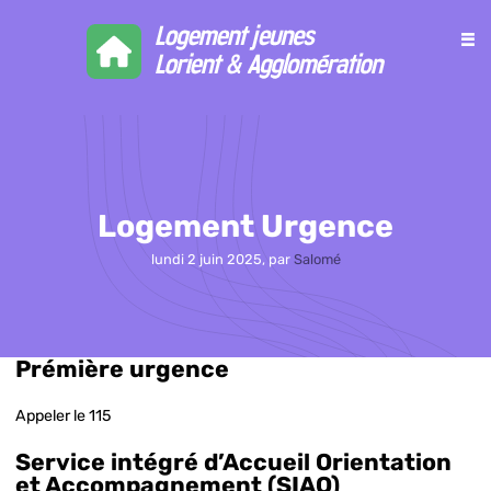
≡
Logement jeunes Lor
Logement Urgence
lundi 2 juin 2025
,
par
Salomé
Prémière urgence
Appeler le 115
Service intégré d’Accueil Orientation
et Accompagnement (SIAO)